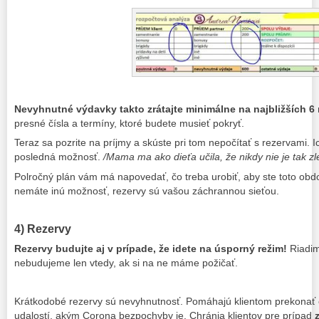
Nevyhnutné výdavky takto zrátajte minimálne na najbližších 6
presné čísla a termíny, ktoré budete musieť pokryť.
Teraz sa pozrite na príjmy a skúste pri tom nepočítať s rezervami. 
posledná možnosť.
/Mama ma ako dieťa učila, že nikdy nie je tak z
Polročný plán vám má napovedať, čo treba urobiť, aby ste toto obd
nemáte inú možnosť, rezervy sú vašou záchrannou sieťou.
4) Rezervy
Rezervy budujte aj v prípade, že idete na úsporný režim!
Riadim
nebudujeme len vtedy, ak si na ne máme požičať.
Krátkodobé rezervy sú nevyhnutnosť. Pomáhajú klientom prekona
udalostí, akým Corona bezpochyby je. Chránia klientov pre prípad