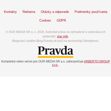
Kontakty
Reklama
Otázky a odpovede
Podmienky používania
Cookies
GDPR
© OUR MEDIA SR a. s. 2026. Autorské práva sú vyhradené a vykonáva ich
vydavateľ,
viac info
.
Blogovací systém Blog.Pravda.sk beží na technológií Wordpress.
Kompletný video servis pre OUR MEDIA SR a.s. zabezpečuje
ARBERTO GROUP
s.r.o.
.