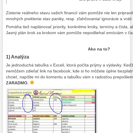
Zistenie reálneho stavu vašich financií vám pomôže nie len pripraviť
mnohých preklenie stav paniky, resp. zľahčovania/ ignorácie a vráti i
Pomáha tiež naplánovať priority, konkrétne kroky, termíny a čísla, ab
Jasný plán krok za krokom vám pomôže nepodliehať emóciám v ča
Ako na to?
1) Analýza
Je jednoduchá tabuľka v Exceli, ktorá počíta príjmy a výdavky. K
nemôžem zdieľať link na facebook, kde si ho môžete úplne bezplatn
chcieť, napíšte mi do komentu a tabuľku vám s radosťou prepošl
ZARADMO.