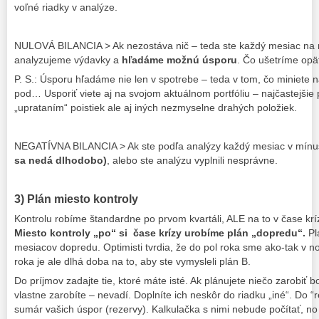
voľné riadky v analýze.
NULOVÁ BILANCIA > Ak nezostáva nič – teda ste každý mesiac na nul
analyzujeme výdavky a
hľadáme
možnú úsporu
. Čo ušetríme op
P. S.: Úsporu hľadáme nie len v spotrebe – teda v tom, čo miniete n
pod… Usporiť viete aj na svojom aktuálnom portfóliu – najčastejšie
„uprataním“ poistiek ale aj iných nezmyselne drahých položiek.
NEGATÍVNA BILANCIA > Ak ste podľa analýzy každý mesiac v mínu
sa nedá dlhodobo)
, alebo ste analýzu vyplnili nesprávne.
3) Plán miesto kontroly
Kontrolu robíme štandardne po prvom kvartáli, ALE na to v čase k
Miesto kontroly „po“ si čase krízy urobíme plán „dopredu“.
Pl
mesiacov dopredu.
Optimisti tvrdia, že do pol roka sme ako-tak v 
roka je ale dlhá doba na to, aby ste vymysleli plán B.
Do príjmov zadajte tie, ktoré máte isté. Ak plánujete niečo zarobiť 
vlastne zarobíte – nevadí. Doplníte ich neskôr do riadku „iné“. Do “
sumár vašich úspor (rezervy). Kalkulačka s nimi nebude počítať, no