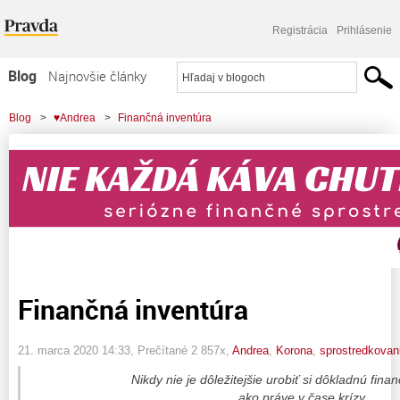
Registrácia
Prihlásenie
Blog
Najnovšie články
Najčítanejšie články
Blog
>
♥Andrea
>
Finančná inventúra
Najkomentovanejšie články
Zoznam blogov
Komerčné blogy
Finančná inventúra
21. marca 2020 14:33
, Prečítané 2 857x,
Andrea
,
Korona
,
sprostredkovan
Nikdy nie je dôležitejšie urobiť si dôkladnú fina
ako práve v čase krízy.