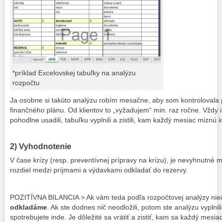
*príklad Excelovskej tabuľky na analýzu
rozpočtu
Ja osobne si takúto analýzu robím mesačne, aby som kontrolovala
finančného plánu. Od klientov to „vyžadujem“ min. raz ročne.
Vždy 
pohodlne usadili, tabuľku vyplnili a zistili, kam každý mesiac miznú
2) Vyhodnotenie
V čase krízy (resp. preventívnej prípravy na krízu), je nevyhnutné 
rozdiel medzi príjmami a výdavkami odkladať do rezervy.
POZITÍVNA BILANCIA > Ak vám teda podľa rozpočtovej analýzy nieč
odkladáme
. Ak ste dodnes nič neodložili, potom ste analýzu vyplni
spotrebujete inde. Je dôležité sa vrátiť a zistiť, kam sa každý mesia