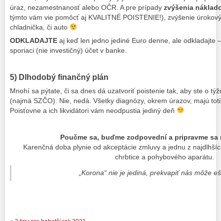
úraz, nezamestnanosť alebo OČR. A pre prípady
zvýšenia náklad
týmto vám vie pomôcť aj KVALITNÉ POISTENIE!), zvýšenie úrokový
chladnička, či auto
ODKLADAJTE
aj keď len jedno jediné Euro denne, ale odkladajte 
sporiaci (nie investičný) účet v banke.
5) Dlhodobý finančný plán
Mnohí sa pýtate, či sa dnes dá uzatvoriť poistenie tak, aby ste o tý
(najmä SZČO). Nie, nedá. Všetky diagnózy, okrem úrazov, majú toti
Poisťovne a ich likvidátori vám neodpustia jediný deň
Poučme sa, buďme zodpovední a pripravme sa
Karenčná doba plynie od akceptácie zmluvy a jednu z najdlhšíc
chrbtice a pohybového aparátu.
„Korona“ nie je jediná, prekvapiť nás môže eš