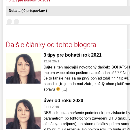
«
3 tipy pre bohatší rok 2021
Debata ( 0 príspevkov )
Ďalšie články od tohto blogera
3 tipy pre bohatší rok 2021
12.01.2021
Dajte si ten najkrajší novoročný darček: BOHATŠ
mojom webe alebo pošlem na požiadanie/ * * * Nepra
Je to ľahšie než sa na prvý pohľad zdá! * * * tip #
napadlo: „to je rada nad zlato, každý chce platiť 
správu
[...]
úver od roku 2020
21.11.2019
NBS odklepla zhoršenie podmienok pre získanie h
parametrom po tohtoročnom zavedení DTI8 (max. 
oficiálnych príjmov), sa stane oficiálny príjem sam
20% príjmu v rezerve. Po novom roku to bude až 40